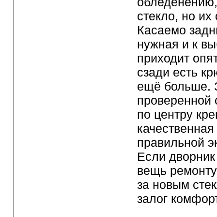
обледенению,
стекло, но их
Касаемо задн
нужная и к в
приходит опя
сзади есть к
ещё больше. 
проверенной с
по центру кре
качественная 
правильной э
Если дворник 
вещь ремонту 
за новым стек
залог
комфорт